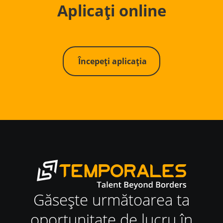
Aplicați online
Începeți aplicația
Găsește următoarea ta
oportunitate de lucru în