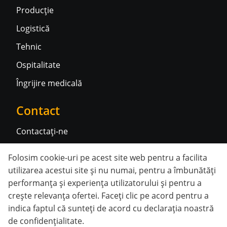
Producție
Logistică
Tehnic
Ospitalitate
Îngrijire medicală
Contact
Contactați-ne
Folosim cookie-uri pe acest site web pentru a facilita
Rețele sociale
utilizarea acestui site și nu numai, pentru a îmbunătăți
performanța și experiența utilizatorului și pentru a
crește relevanța ofertei. Faceți clic pe acord pentru a
indica faptul că sunteți
de acord cu declarația noastră
de confidențialitate
.