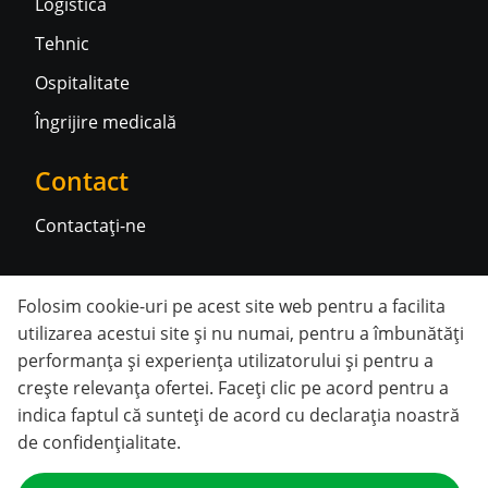
Logistică
Tehnic
Ospitalitate
Îngrijire medicală
Contact
Contactați-ne
Rețele sociale
Folosim cookie-uri pe acest site web pentru a facilita
utilizarea acestui site și nu numai, pentru a îmbunătăți
performanța și experiența utilizatorului și pentru a
crește relevanța ofertei. Faceți clic pe acord pentru a
indica faptul că sunteți
de acord cu declarația noastră
de confidențialitate
.
© 2026 Temporales. Toate drepturile rezervate.