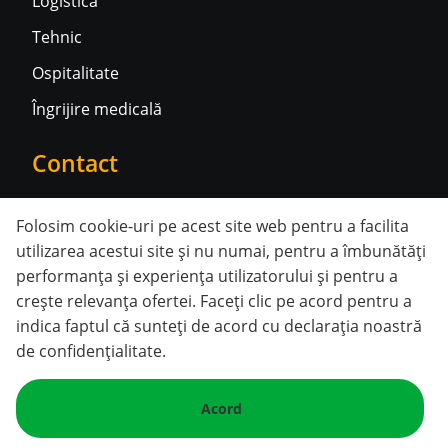
Logistică
Tehnic
Ospitalitate
Îngrijire medicală
Contact
Contactați-ne
Folosim cookie-uri pe acest site web pentru a facilita
utilizarea acestui site și nu numai, pentru a îmbunătăți
Rețele sociale
performanța și experiența utilizatorului și pentru a
crește relevanța ofertei. Faceți clic pe acord pentru a
indica faptul că sunteți
de acord cu declarația noastră
de confidențialitate
.
© 2026 Temporales. Toate drepturile rezervate.
Acord
Politica de confidențialitate
|
Politica privind
cookie-urile