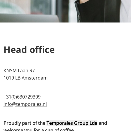
Head office
KNSM Laan 97
1019 LB Amsterdam
+31(0)630729309
info@temporales.nl
Proudly part of the
Temporales Group Lda
and
welcome you for a cup of coffee.