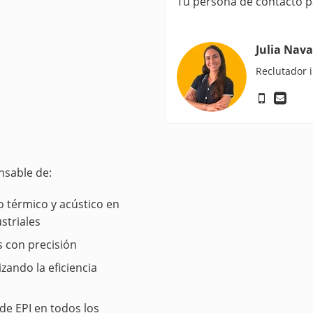
Tu persona de contacto p
Julia Nava
Reclutador 
nsable de:
to térmico y acústico en
striales
s con precisión
izando la eficiencia
de EPI en todos los