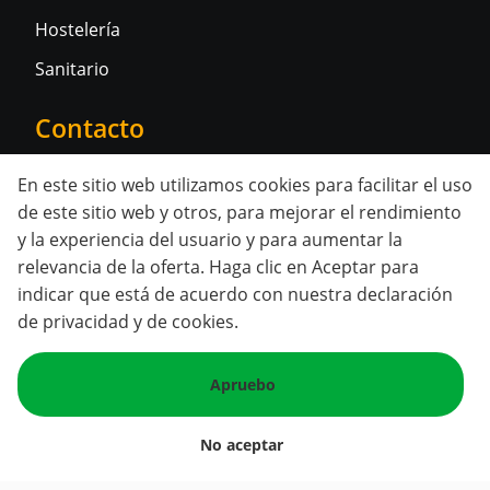
Hostelería
Sanitario
Contacto
Contactar
En este sitio web utilizamos cookies para facilitar el uso
de este sitio web y otros, para mejorar el rendimiento
Redes sociales
y la experiencia del usuario y para aumentar la
relevancia de la oferta. Haga clic en Aceptar para
indicar que está de acuerdo con nuestra
declaración
de privacidad y de cookies
.
Apruebo
© 2026 Temporales. Todos los derechos reservados.
|
Política de privacidad
Política de cookies
No aceptar