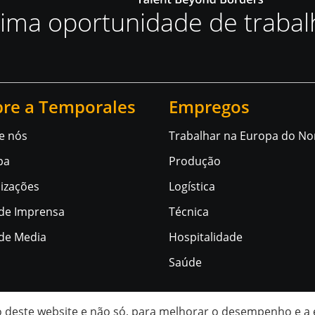
xima oportunidade de traba
re a Temporales
Empregos
e nós
Trabalhar na Europa do No
pa
Produção
lizações
Logística
 de Imprensa
Técnica
 de Media
Hospitalidade
Saúde
ção deste website e não só, para melhorar o desempenho e a 