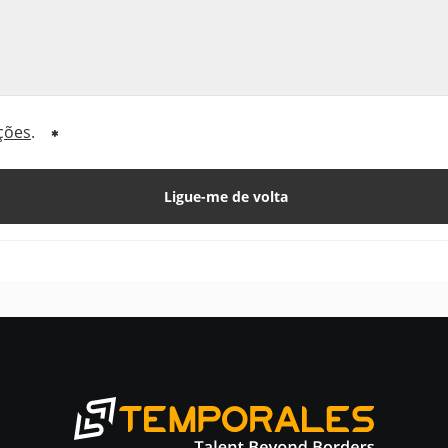
ções
.
Ligue-me de volta