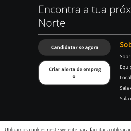
Encontra a tua pró
Norte
Sob
Candidatar-se agora
Sobr
Equi
Criar alerta de empreg
o
Loca
Sala
Sala
Utilizamos cookies neste website para facilitar a utiliza