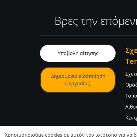
Βρες την επόμεν
Σχε
Υποβολή αίτησης
Te
Σχετ
Δημιουργία ειδοποίηση
ς εργασίας
Ομά
Τοπο
Αίθο
Κέντ
Χρησιμοποιούμε cookies σε αυτόν τον ιστότοπο για να 