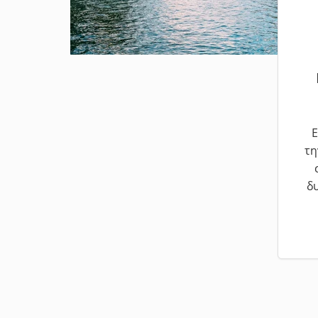
Ε
τη
δ