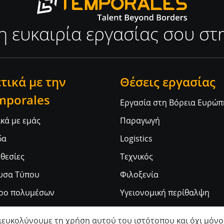
η ευκαιρία εργασίας σου σ
τικά με την
Θέσεις εργασίας
mporales
Εργασία στη Βόρεια Ευρώπ
ικά με εμάς
Παραγωγή
δα
Logistics
θεσίες
Τεχνικός
υσα Τύπου
Φιλοξενία
ρο πολυμέσων
Υγειονομική περίθαλψη
διευκολύνουμε τη χρήση αυτού του ιστότοπου και όχι μόνο