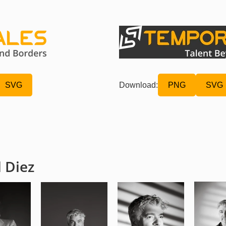
Download:
SVG
PNG
SVG
l Diez