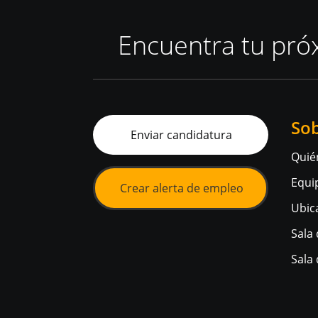
Encuentra tu pró
So
Enviar candidatura
Quié
Equi
Crear alerta de empleo
Ubic
Sala
Sala