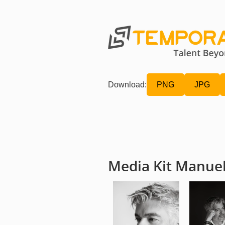
Download:
PNG
JPG
Media Kit Manue