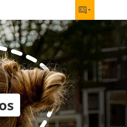
ES
os