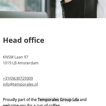
Head office
KNSM Laan 97
1019 LB Amsterdam
+31(0)630729309
info@temporales.nl
Proudly part of the
Temporales Group Lda
and
welcome you for a cup of coffee.